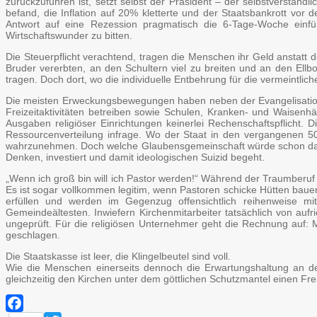
zurückzuführen ist, setzt selbst der Präsident – der selbstverständl
befand, die Inflation auf 20% kletterte und der Staatsbankrott vor
Antwort auf eine Rezession pragmatisch die 6-Tage-Woche einfü
Wirtschaftswunder zu bitten.
Die Steuerpflicht verachtend, tragen die Menschen ihr Geld ansta
Bruder vererbten, an den Schultern viel zu breiten und an den E
tragen. Doch dort, wo die individuelle Entbehrung für die vermeintl
Die meisten Erweckungsbewegungen haben neben der Evangelisation n
Freizeitaktivitäten betreiben sowie Schulen, Kranken- und Waisen
Ausgaben religiöser Einrichtungen keinerlei Rechenschaftspflicht.
Ressourcenverteilung infrage. Wo der Staat in den vergangenen 50
wahrzunehmen. Doch welche Glaubensgemeinschaft würde schon das Risi
Denken, investiert und damit ideologischen Suizid begeht.
„Wenn ich groß bin will ich Pastor werden!“ Während der Traumberuf
Es ist sogar vollkommen legitim, wenn Pastoren schicke Hütten bauen
erfüllen und werden im Gegenzug offensichtlich reihenweise m
Gemeindeältesten. Inwiefern Kirchenmitarbeiter tatsächlich von aufri
ungeprüft. Für die religiösen Unternehmer geht die Rechnung auf: 
geschlagen.
Die Staatskasse ist leer, die Klingelbeutel sind voll.
Wie die Menschen einerseits dennoch die Erwartungshaltung an den
gleichzeitig den Kirchen unter dem göttlichen Schutzmantel einen Frei