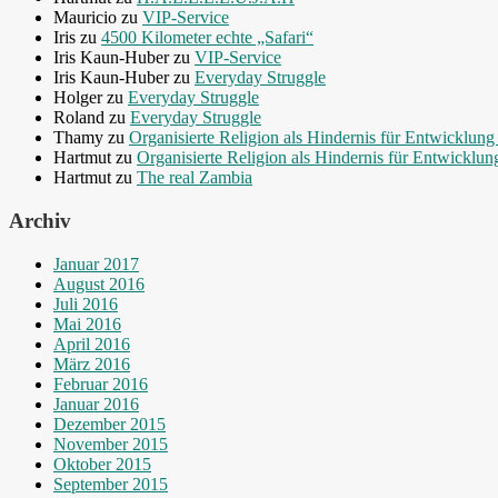
Mauricio
zu
VIP-Service
Iris
zu
4500 Kilometer echte „Safari“
Iris Kaun-Huber
zu
VIP-Service
Iris Kaun-Huber
zu
Everyday Struggle
Holger
zu
Everyday Struggle
Roland
zu
Everyday Struggle
Thamy
zu
Organisierte Religion als Hindernis für Entwicklu
Hartmut
zu
Organisierte Religion als Hindernis für Entwickl
Hartmut
zu
The real Zambia
Archiv
Januar 2017
August 2016
Juli 2016
Mai 2016
April 2016
März 2016
Februar 2016
Januar 2016
Dezember 2015
November 2015
Oktober 2015
September 2015