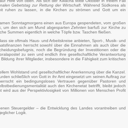
 auf Hilfe von oben. Als sich der Kwacha Mitte Oktober in freiem Fall
onalen Gebetstag zur Rettung der Wirtschaft
. Während Südkorea als
eit ruhen zu lassen, in die Kirchen zu strömen und Gott um ein
en kramen Sonntagmorgens einen aus Europa gespendeten, vom großen
ank, um den sich am Mund abgesparten
Zehnten
barfuß zur Kirche zu
elche Summen eigentlich in welche Töpfe bzw. Taschen fließen.
s sie oftmals Haus- und Arbeitskreise anbieten, Sport-, Musik- und
aatsfinanzen herrscht sowohl über die Einnahmen als auch über die
scheidungsbefugnis, noch die Begründung der Investitionen oder die
lapostel zu sein und endlich ihre gesellschaftliche Verantwortung
ldung ihrer Mitglieder, insbesondere in die Fähigkeit zum kritischen
ellem Wohlstand und gesellschaftlicher Anerkennung über die Kanzel.
den schließlich von Gott in ihr Amt eingesetzt um seinen Auftrag zur
herrscht ein bedingungsloses Vertrauen gegenüber Pastoren und
lbstbedienungsmentalität auch den Kirchenetat betrifft, bleibt jedoch
wird aus der Perspektivlosigkeit von Millionen von Menschen Profit
igenen Steuergelder – die Entwicklung des Landes vorantreiben und
eglicher Logik.