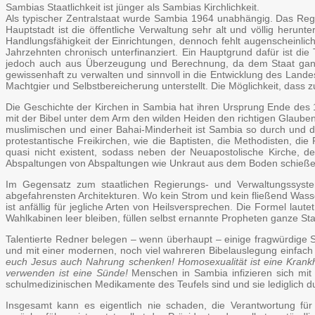
Sambias Staatlichkeit ist jünger als Sambias Kirchlichkeit.
Als typischer Zentralstaat wurde Sambia 1964 unabhängig. Das Regi
Hauptstadt ist die öffentliche Verwaltung sehr alt und völlig heru
Handlungsfähigkeit der Einrichtungen, dennoch fehlt augenscheinlich 
Jahrzehnten chronisch unterfinanziert. Ein Hauptgrund dafür ist di
jedoch auch aus Überzeugung und Berechnung, da dem Staat ganz e
gewissenhaft zu verwalten und sinnvoll in die Entwicklung des Landes
Machtgier und Selbstbereicherung unterstellt. Die Möglichkeit, dass z
Die Geschichte der Kirchen in Sambia hat ihren Ursprung Ende des 
mit der Bibel unter dem Arm den wilden Heiden den richtigen Glauben
muslimischen und einer Bahai-Minderheit ist Sambia so durch und 
protestantische Freikirchen, wie die Baptisten, die Methodisten, di
quasi nicht existent, sodass neben der Neuapostolische Kirche,
Abspaltungen von Abspaltungen wie Unkraut aus dem Boden schieße
Im Gegensatz zum staatlichen Regierungs- und Verwaltungssystem
abgefahrensten Architekturen. Wo kein Strom und kein fließend Wasser
ist anfällig für jegliche Arten von Heilsversprechen. Die Formel la
Wahlkabinen leer bleiben, füllen selbst ernannte Propheten ganze
Talentierte Redner belegen – wenn überhaupt – einige fragwürdige 
und mit einer modernen, noch viel wahreren Bibelauslegung einfach e
euch Jesus auch Nahrung schenken! Homosexualität ist eine Krankh
verwenden ist eine Sünde!
Menschen in Sambia infizieren sich mit 
schulmedizinischen Medikamente des Teufels sind und sie lediglich d
Insgesamt kann es eigentlich nie schaden, die Verantwortung 