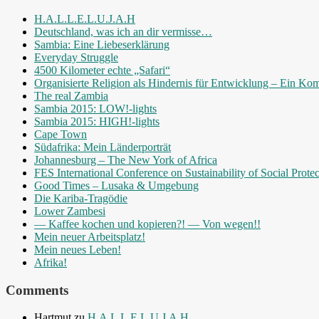
H.A.L.L.E.L.U.J.A.H
Deutschland, was ich an dir vermisse…
Sambia: Eine Liebeserklärung
Everyday Struggle
4500 Kilometer echte „Safari“
Organisierte Religion als Hindernis für Entwicklung – Ein Ko
The real Zambia
Sambia 2015: LOW!-lights
Sambia 2015: HIGH!-lights
Cape Town
Südafrika: Mein Länderporträt
Johannesburg – The New York of Africa
FES International Conference on Sustainability of Social Protec
Good Times – Lusaka & Umgebung
Die Kariba-Tragödie
Lower Zambesi
— Kaffee kochen und kopieren?! — Von wegen!!
Mein neuer Arbeitsplatz!
Mein neues Leben!
Afrika!
Comments
Hartmut
zu
H.A.L.L.E.L.U.J.A.H