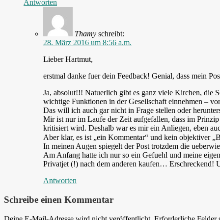
Antworten
Thamy
schreibt:
28. März 2016 um 8:56 a.m.
Lieber Hartmut,
erstmal danke fuer dein Feedback! Genial, dass mein Pos
Ja, absolut!!! Natuerlich gibt es ganz viele Kirchen, d
wichtige Funktionen in der Gesellschaft einnehmen – vor 
Das will ich auch gar nicht in Frage stellen oder herunter
Mir ist nur im Laufe der Zeit aufgefallen, dass im Prinz
kritisiert wird. Deshalb war es mir ein Anliegen, eben au
Aber klar, es ist „ein Kommentar“ und kein objektiver „B
In meinen Augen spiegelt der Post trotzdem die ueberwi
Am Anfang hatte ich nur so ein Gefuehl und meine eigen
Privatjet (!) nach dem anderen kaufen… Erschreckend! 
Antworten
Schreibe einen Kommentar
Deine E-Mail-Adresse wird nicht veröffentlicht.
Erforderliche Felder 