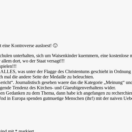
t eine Kontroverse ausloest! 🙂
ie Schulen unterhalten, sich um Waisenkinder kuemmern, eine kostenlose
allem dort, wo der Staat versagt!!!
spielen!!!
ip ALLES, was unter der Flagge des Christentums geschieht in Ordnung i
ch mal die andere Seite der Medaille zu beleuchten.
ericht“. Journalistisch gesehen waere das die Kategorie „Meinung“ und 
egende Tendenz des Kirchen- und Glaeubigenverhaltens wider.
en Gedanken zu dem Thema, dann habe ich angefangen zu recherchieren
Und in Europa spenden gutmuetige Menschen (ihr!) mit der naiven Ue
sind mit
*
markiert