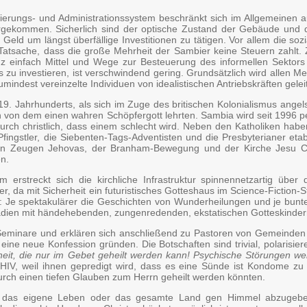
erungs- und Administrationssystem beschränkt sich im Allgemeinen au
ntergekommen. Sicherlich sind der optische Zustand der Gebäude und de
Geld um längst überfällige Investitionen zu tätigen. Vor allem die sozi
e Tatsache, dass die große Mehrheit der Sambier keine Steuern zahlt.
infach Mittel und Wege zur Besteuerung des informellen Sektors f
 zu investieren, ist verschwindend gering. Grundsätzlich wird allen M
umindest vereinzelte Individuen von idealistischen Antriebskräften gele
19. Jahrhunderts, als sich im Zuge des britischen Kolonialismus ange
 von dem einen wahren Schöpfergott lehrten. Sambia wird seit 1996 per
durch christlich, dass einem schlecht wird. Neben den Katholiken ha
e Pfingstler, die Siebenten-Tags-Adventisten und die Presbyterianer e
 den Zeugen Jehovas, der Branham-Bewegung und der Kirche Jesu Chr
n.
 erstreckt sich die kirchliche Infrastruktur spinnennetzartig übe
, da mit Sicherheit ein futuristisches Gotteshaus im Science-Fiction-S
utet: Je spektakulärer die Geschichten von Wunderheilungen und je bun
 Stadien mit händehebenden, zungenredenden, ekstatischen Gotteskin
Seminare und erklären sich anschließend zu Pastoren von Gemeinden o
ine neue Konfession gründen. Die Botschaften sind trivial, polarisier
eit, die nur im Gebet geheilt werden kann! Psychische Störungen w
HIV, weil ihnen gepredigt wird, dass es eine Sünde ist Kondome zu b
urch einen tiefen Glauben zum Herrn geheilt werden könnten.
für das eigene Leben oder das gesamte Land gen Himmel abzugebe