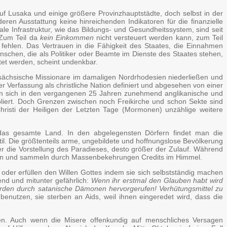
f Lusaka und einige größere Provinzhauptstädte, doch selbst in der
ren Ausstattung keine hinreichenden Indikatoren für die finanzielle
ale Infrastruktur, wie das Bildungs- und Gesundheitssystem, sind seit
 Zum Teil da
kein Einkommen
nicht versteuert werden kann, zum Teil
ehlen. Das Vertrauen in die Fähigkeit des Staates, die Einnahmen
enschen, die als Politiker oder Beamte im Dienste des Staates stehen,
itet werden, scheint undenkbar.
lsächsische Missionare im damaligen Nordrhodesien niederließen und
 Verfassung als christliche Nation definiert und abgesehen von einer
ben sich in den vergangenen 25 Jahren zunehmend anglikanische und
tabliert. Doch Grenzen zwischen noch Freikirche und schon Sekte sind
isti der Heiligen der Letzten Tage (Mormonen) unzählige weitere
r das gesamte Land. In den abgelegensten Dörfern findet man die
til. Die größtenteils arme, ungebildete und hoffnungslose Bevölkerung
ter die Vorstellung des Paradieses, desto größer der Zulauf. Während
dern und sammeln durch Massenbekehrungen Credits im Himmel.
der erfüllen den Willen Gottes indem sie sich selbstständig machen
end und mitunter gefährlich:
Wenn ihr erstmal den Glauben habt wird
erden durch satanische Dämonen hervorgerufen! Verhütungsmittel zu
enutzen, sie sterben an Aids, weil ihnen eingeredet wird, dass die
n. Auch wenn die Misere offenkundig auf menschliches Versagen