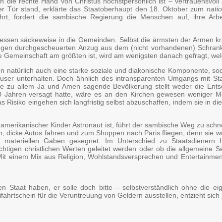
ich die rechte Hand von Christus höchstpersönlich ist – vertrauensvoll
 der Tür stand, erklärte das Staatoberhaupt den 18. Oktober zum
nati
hrt, fordert die sambische Regierung die Menschen auf, ihre Arb
tt dessen säckeweise in die Gemeinden. Selbst die ärmsten der Arm
llbogen durchgescheuerten Anzug aus dem (nicht vorhandenen) Schr
iche Gemeinschaft am größten ist, wird am wenigsten danach gefragt, w
atürlich auch eine starke soziale und diakonische Komponente, sodas
häuser unterhalten. Doch ähnlich des intransparenten Umgangs mit St
 Die zu allem Ja und Amen sagende Bevölkerung stellt weder die Ent
 Jahren versagt hatte, wäre es an den Kirchen gewesen weniger Mora
ko eingehen sich langfristig selbst abzuschaffen, indem sie in die Bi
 amerikanischer Kinder Astronaut ist, führt der sambische Weg zu schn
, dicke Autos fahren und zum Shoppen nach Paris fliegen, denn sie wur
it materiellen Gaben gesegnet. Im Unterschied zu Staatsdienern 
chtigen christlichen Werten geleitet werden oder ob die allgemeine Se
Mit einem Mix aus Religion, Wohlstandsversprechen und Entertainment 
 Staat haben, er solle doch bitte – selbstverständlich ohne die e
fahrtschein für die Veruntreuung von Geldern ausstellen, entzieht sich j