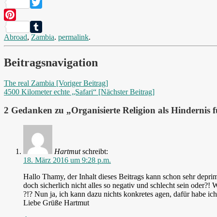
Facebook
Twitter
Pinterest
Abroad
,
Zambia
.
permalink
.
Tumblr
Beitragsnavigation
The real Zambia [Voriger Beitrag]
4500 Kilometer echte „Safari“
[Nächster Beitrag]
2 Gedanken zu „
Organisierte Religion als Hinderni
Hartmut
schreibt:
18. März 2016 um 9:28 p.m.
Hallo Thamy, der Inhalt dieses Beitrags kann schon sehr depri
doch sicherlich nicht alles so negativ und schlecht sein oder?
?!? Nun ja, ich kann dazu nichts konkretes agen, dafür habe ic
Liebe Grüße Hartmut