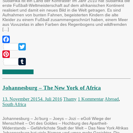
Südafrika ist ein Land der Kontraste! Im Jahr 2010 hat Südafrika die
erste Fußball-Weltmeisterschaft auf dem afrikanischen Kontinent
realisiert und damit ein neues Bild in die Welt getragen. Es sind
Aufnahmen von bunten Fahnen, begeisterten Kindern die alte
Kleider zu einem Fußball zusammengeschnürt haben, einem Meer
aus Vuvuzelas in allen Farben des Regenbogens und wildfremden
[…]
Facebook
Twitter
Pinterest
Tumblr
Lesen Sie weiter
Johannesburg – The New York of Africa
13. November 2015
4. Juli 2016
Thamy
1 Kommentar
Abroad
,
South Africa
Johannesburg – Jo‘burg – Joeys – Jozi – eGoli Wiege der
Menschheit – Ort des Goldes – Hochburg des Apartheit-
Widerstands – Gefährlichste Stadt der Welt – Das New York Afrikas
Johannesburg hat viele Namen und umso mehr Gesichter. Die