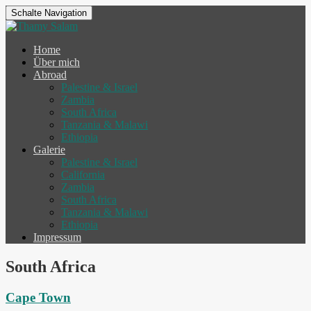
Schalte Navigation
Home
Über mich
Abroad
Palestine & Israel
Zambia
South Africa
Tanzania & Malawi
Ethiopia
Galerie
Palestine & Israel
California
Zambia
South Africa
Tanzania & Malawi
Ethiopia
Impressum
South Africa
Cape Town