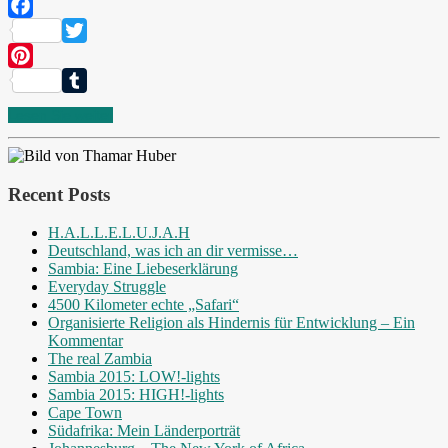
Facebook
Twitter
Pinterest
Tumblr
Lesen Sie weiter
Recent Posts
H.A.L.L.E.L.U.J.A.H
Deutschland, was ich an dir vermisse…
Sambia: Eine Liebeserklärung
Everyday Struggle
4500 Kilometer echte „Safari“
Organisierte Religion als Hindernis für Entwicklung – Ein
Kommentar
The real Zambia
Sambia 2015: LOW!-lights
Sambia 2015: HIGH!-lights
Cape Town
Südafrika: Mein Länderporträt