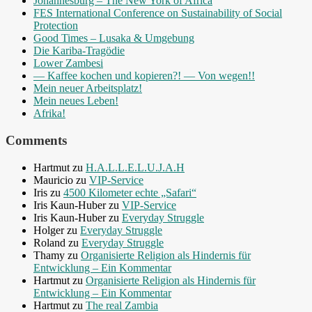
Johannesburg – The New York of Africa
FES International Conference on Sustainability of Social
Protection
Good Times – Lusaka & Umgebung
Die Kariba-Tragödie
Lower Zambesi
— Kaffee kochen und kopieren?! — Von wegen!!
Mein neuer Arbeitsplatz!
Mein neues Leben!
Afrika!
Comments
Hartmut
zu
H.A.L.L.E.L.U.J.A.H
Mauricio
zu
VIP-Service
Iris
zu
4500 Kilometer echte „Safari“
Iris Kaun-Huber
zu
VIP-Service
Iris Kaun-Huber
zu
Everyday Struggle
Holger
zu
Everyday Struggle
Roland
zu
Everyday Struggle
Thamy
zu
Organisierte Religion als Hindernis für
Entwicklung – Ein Kommentar
Hartmut
zu
Organisierte Religion als Hindernis für
Entwicklung – Ein Kommentar
Hartmut
zu
The real Zambia