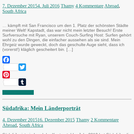
7. Dezember 2015
4. Juli 2016
Thamy
4 Kommentare
Abroad
,
South Africa
… kämpft mit San Francisco um den 1. Platz der schönsten Städte
meiner Welt! Kapstadt, das war nicht mein letzter Besuch! Erste
Surfversuche mit Ryan, unserem Couch-Surfing Host: Surfen gehört
wohl zu den Dingen, die einfacher aussehen als sie sind. Mein
Ehrgeiz wurde geweckt, doch das geschulte Auge sieht, dass ich
(vorerst!) kläglich gescheitert bin. […]
Facebook
Twitter
Pinterest
Tumblr
Lesen Sie weiter
Südafrika: Mein Länderporträt
4. Dezember 2015
16. Dezember 2015
Thamy
2 Kommentare
Abroad
,
South Africa