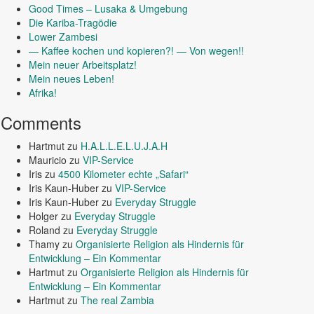
Good Times – Lusaka & Umgebung
Die Kariba-Tragödie
Lower Zambesi
— Kaffee kochen und kopieren?! — Von wegen!!
Mein neuer Arbeitsplatz!
Mein neues Leben!
Afrika!
Comments
Hartmut
zu
H.A.L.L.E.L.U.J.A.H
Mauricio
zu
VIP-Service
Iris
zu
4500 Kilometer echte „Safari“
Iris Kaun-Huber
zu
VIP-Service
Iris Kaun-Huber
zu
Everyday Struggle
Holger
zu
Everyday Struggle
Roland
zu
Everyday Struggle
Thamy
zu
Organisierte Religion als Hindernis für
Entwicklung – Ein Kommentar
Hartmut
zu
Organisierte Religion als Hindernis für
Entwicklung – Ein Kommentar
Hartmut
zu
The real Zambia