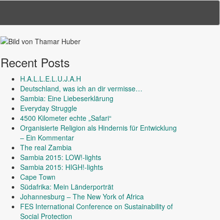
Recent Posts
H.A.L.L.E.L.U.J.A.H
Deutschland, was ich an dir vermisse…
Sambia: Eine Liebeserklärung
Everyday Struggle
4500 Kilometer echte „Safari“
Organisierte Religion als Hindernis für Entwicklung
– Ein Kommentar
The real Zambia
Sambia 2015: LOW!-lights
Sambia 2015: HIGH!-lights
Cape Town
Südafrika: Mein Länderporträt
Johannesburg – The New York of Africa
FES International Conference on Sustainability of
Social Protection